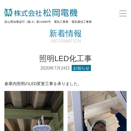
富山県知事認可（般-3）第14986号 電気工事業・電気通信工事業
新着情報
INFORMATION
照明LED化工事
2020年7月24日
お知らせ
倉庫内照明のLED変更工事を承りました。