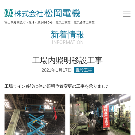
富山県知事認可（般-3）第14986号 電気工事業・電気通信工事業
新着情報
INFORMATION
工場内照明移設工事
2021年1月17日
電設工事
工場ライン移設に伴い照明位置変更の工事を承りました