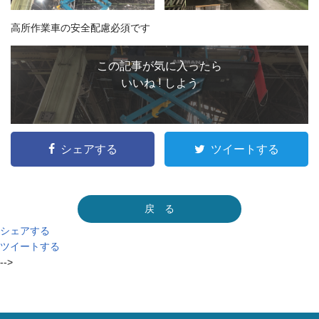
高所作業車の安全配慮必須です
この記事が気に入ったら
いいね ! しよう
シェアする
ツイートする
戻 る
シェアする
ツイートする
-->