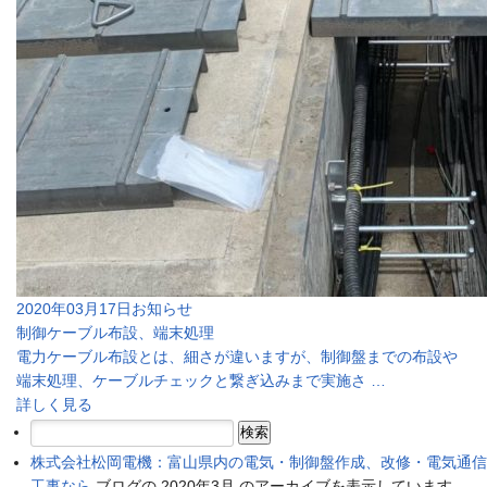
2020年03月17日
お知らせ
制御ケーブル布設、端末処理
電力ケーブル布設とは、細さが違いますが、制御盤までの布設や
端末処理、ケーブルチェックと繋ぎ込みまで実施さ …
詳しく見る
検
索:
株式会社松岡電機：富山県内の電気・制御盤作成、改修・電気通信
工事なら
ブログの 2020年3月 のアーカイブを表示しています。